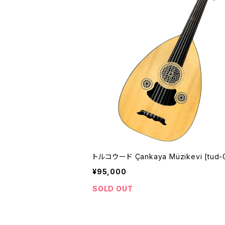
トルコウード Çankaya Müzikevi [tud-
¥95,000
SOLD OUT