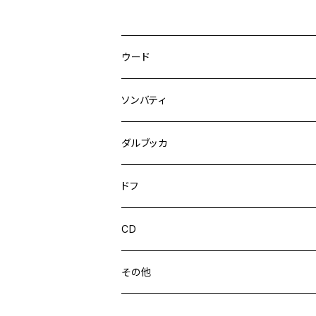
ウード
アラブウード
ソンバティ
トルコウード
ダルブッカ
ダルブッカ
ドフ
トールダルブッカ
CD
陶器ダルブッカ
ウンム・クルスーム
その他
ムハンマド・アブドゥルワッハーブ
ウードケース