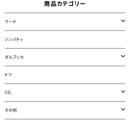
商品カテゴリー
ウード
アラブウード
ソンバティ
トルコウード
ダルブッカ
ダルブッカ
ドフ
トールダルブッカ
CD
陶器ダルブッカ
ウンム・クルスーム
その他
ムハンマド・アブドゥルワッハーブ
ウードケース