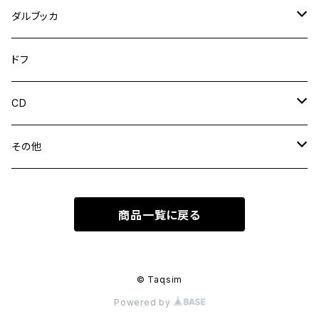
トルコウード
ダルブッカ
ダルブッカ
ドフ
トールダルブッカ
CD
陶器ダルブッカ
ウンム・クルスーム
その他
ムハンマド・アブドゥルワッハーブ
ウードケース
商品一覧に戻る
アブデル・ハリム・ハーフェズ
ウード弦
ファリド・エル・アトラッシュ
リーシャ（ウード用バチ）
© Taqsim
Powered by