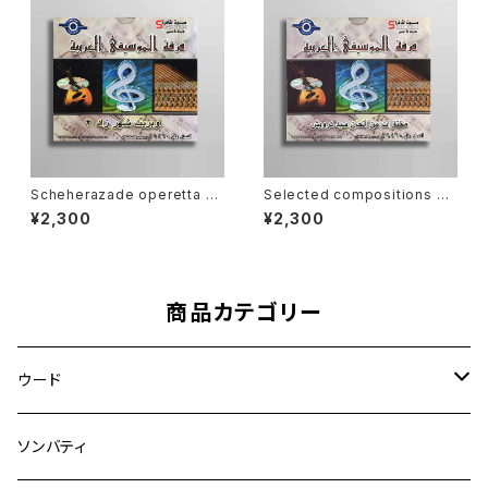
Scheherazade operetta 2
Selected compositions of
(أوبريت شهرزاد ٢) [AO-005]
Sayed Darwish サイード・ダ
¥2,300
¥2,300
ルウィッシュ作曲集 (مختارات م
ن ألحان سيد درويش) [AO-00
6]
商品カテゴリー
ウード
アラブウード
ソンバティ