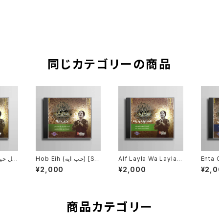
同じカテゴリーの商品
Enta Omri
Alf Layla Wa Layla (أ
Hob Eih (حب ايه) [SC
-003]
لف ليلة وليلة) [SC-00
ي) [
¥2,000
¥2,000
¥2,
4]
商品カテゴリー