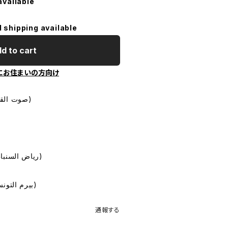
available
l shipping available
d to cart
にお住まいの方向け
レーベル：Sono Cairo (صوت القاهرة)
作曲：Riad Al Sunbaty (رياض السنباطي)
作詞：Bayram al-Tunisi (بيرم التونسي)
通報する