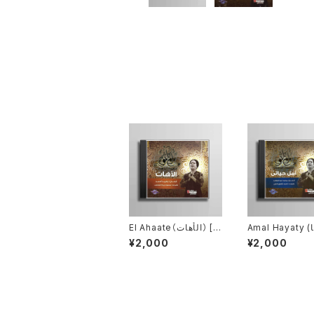
Amal Hayaty (امل حيا
El Ahaate（الأهات） [SC
-001]
تى) [SC-002]
¥2,000
¥2,000