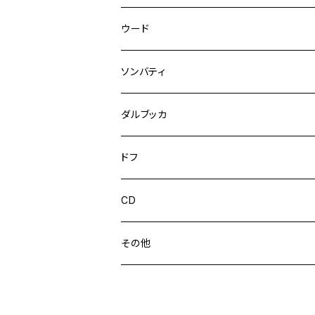
ウード
アラブウード
ソンバティ
トルコウード
ダルブッカ
ダルブッカ
ドフ
トールダルブッカ
CD
陶器ダルブッカ
ウンム・クルスーム
その他
ムハンマド・アブドゥルワッハーブ
ウードケース