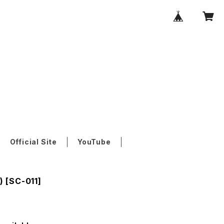
Official Site
YouTube
El Hob Keda (الحب كده) [SC-011]