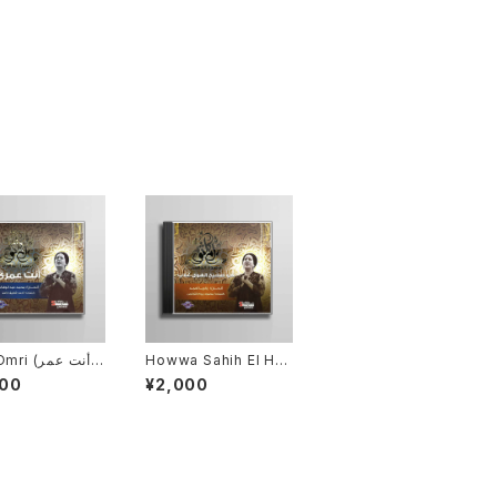
 (أنت عمر
Howwa Sahih El Ha
wa Ghallab (هو صحيح
SC-005]
000
¥2,000
الهوى غلاب) [SC-006]