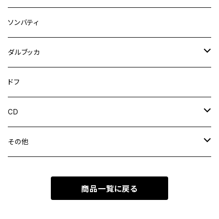
アラブウード
ソンバティ
トルコウード
ダルブッカ
ダルブッカ
ドフ
トールダルブッカ
CD
陶器ダルブッカ
ウンム・クルスーム
その他
ムハンマド・アブドゥルワッハーブ
ウードケース
商品一覧に戻る
アブデル・ハリム・ハーフェズ
ウード弦