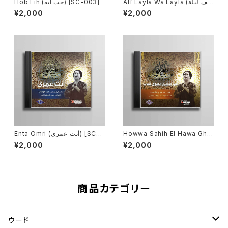
Alf Layla Wa Layla (ألف ليلة
Hob Eih (حب ايه) [SC-003]
وليلة) [SC-004]
¥2,000
¥2,000
Enta Omri (أنت عمري) [SC-0
Howwa Sahih El Hawa Ghal
05]
lab (هو صحيح الهوى غلاب) [SC
¥2,000
¥2,000
-006]
商品カテゴリー
ウード