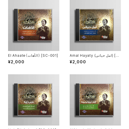
Amal Hayaty (امل حياتى) [S
El Ahaate（الأهات） [SC-001]
C-002]
¥2,000
¥2,000