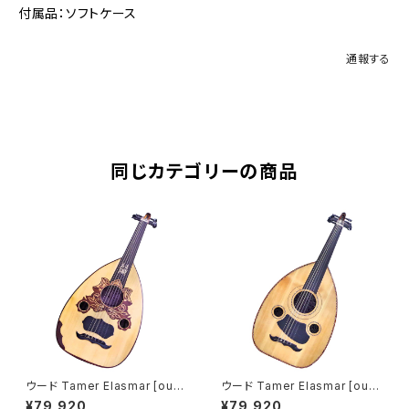
付属品：ソフトケース
通報する
同じカテゴリーの商品
ウード Tamer Elasmar [oud-
ウード Tamer Elasmar [oud-
001]
002]
¥79,920
¥79,920