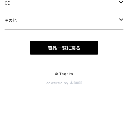
トールダルブッカ
CD
陶器ダルブッカ
ウンム・クルスーム
その他
ムハンマド・アブドゥルワッハーブ
ウードケース
商品一覧に戻る
アブデル・ハリム・ハーフェズ
ウード弦
ファリド・エル・アトラッシュ
リーシャ（ウード用バチ）
© Taqsim
Powered by
ワルダ
ナガット
サイード・ダルウィッシュ