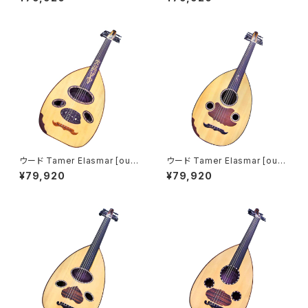
ウード Tamer Elasmar [oud-
ウード Tamer Elasmar [oud-
004]
005]
¥79,920
¥79,920